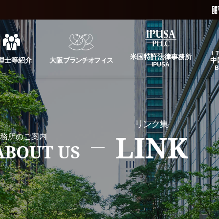
Ｉ
米国特許法律事務所
理士等紹介
大阪
ブランチオフィス
中
IPUSA
B
リンク
集
LINK
務所のご案内
ABOUT US