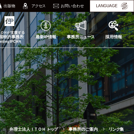
出版物
アクセス
お問い合わせ
LANGUAGE
ＴＯＨ
が支援する
最新IP情報
事務所
ニュース
採用情報
国特許事務所
eijing IPCHA
弁理士法人
ＩＴＯＨ
トップ
事務所のご案内
リンク
集