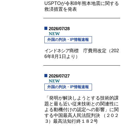
USPTOが令和8年熊本地震に関する
救済措置を発表
2026/07/28
NEW
外国の判決・IP情報速報
インドネシア
商標 庁費用改定（202
6年8月1日より）
2026/07/27
NEW
外国の判決・IP情報速報
「発明が解決しようとする技術的課
題と最も近い従来技術との関連性に
よる動機付けの認定への影響」に関
する中国最高人民法院判決 （
２０２
３
）最高法知行終
１８２
号