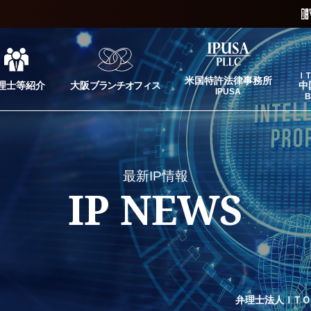
Ｉ
米国特許法律事務所
理士等紹介
大阪
ブランチオフィス
中
IPUSA
B
最新IP情報
IP NEWS
弁理士法人
ＩＴＯ