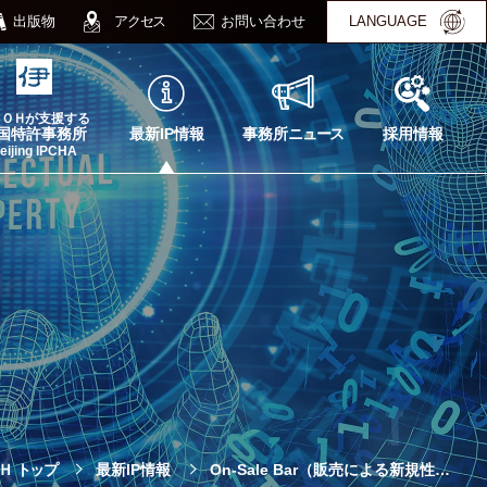
出版物
アクセス
お問い合わせ
LANGUAGE
ＴＯＨ
が支援する
最新IP情報
事務所
ニュース
採用情報
国特許事務所
eijing IPCHA
Ｈ
トップ
最新IP情報
On-Sale Bar（販売による新規性…