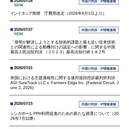
2026/07/28
外国の判決・IP情報速報
NEW
インドネシア
商標 庁費用改定（2026年8月1日より）
2026/07/27
外国の判決・IP情報速報
NEW
「発明が解決しようとする技術的課題と最も近い従来技術
との関連性による動機付けの認定への影響」に関する中国
最高人民法院判決 （
２０２３
）最高法知行終
１８２
号
2026/07/21
外国の判決・IP情報速報
米国における主題適格性に関する連邦巡回控訴裁判所判決
AGI SureTrack LLC v. Farmers Edge Inc. (Federal Circuit, J
une 2, 2026)
2026/07/15
外国の判決・IP情報速報
シンガポール
PPH利用促進のための新たな措置について（20
26年7月以降）