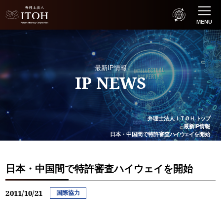
MENU
最新IP情報
IP NEWS
弁理士法人
ＩＴＯＨ
トップ
最新IP情報
日本・中国間で特許審査
ハイウェイ
を開始
日本・中国間で特許審査ハイウェイを開始
2011/10/21
国際協力