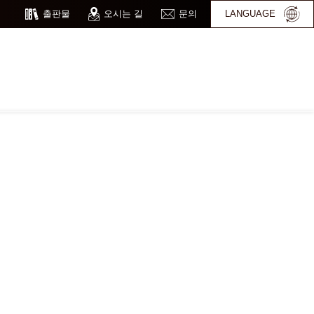
출판물
오시는 길
문의
LANGUAGE
ITOH가 지원하는
미국 특허법률사무소
오사카 사무소
IP 뉴스
중국 특허 사무소
IPUSA
Beijing IPCHA
변리사법인 ITOH Home