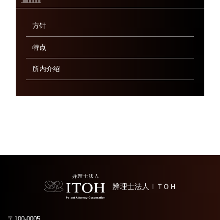
方针
特点
所内介绍
辨理士法人
ＩＴＯＨ
〒100-0005