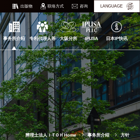
出版物
联络方式
咨询
LANGUAGE
事务所介绍
专利代理人等
大阪分所
IPUSA
日本IP快讯
辨理士法人
ＩＴＯＨ
Home
事务所介绍
方针