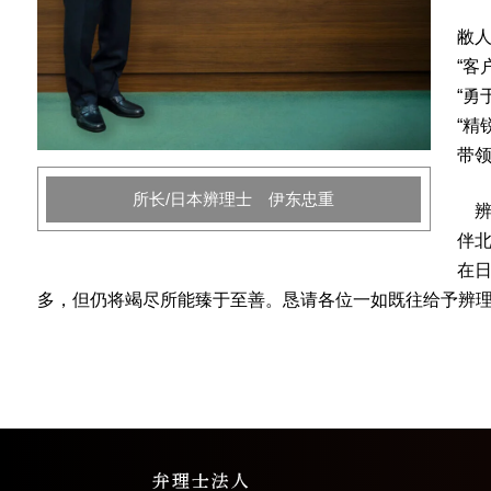
敝
“客
“勇
“精
带领
所长/日本辨理士 伊东忠重
辨理
伴北
在
多，但仍将竭尽所能臻于至善。恳请各位一如既往给予辨理