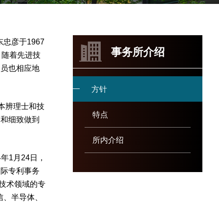
忠彦于1967
事务所介绍
，随着先进技
人员也相应地
方针
本辨理士和技
特点
确和细致做到
所内介绍
年1月24日，
国际专利事务
全技术领域的专
信、半导体、