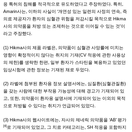
응 특허의 침해를 적극적으로 유도하였다고 주장하였다
.
특히
,
Amarin
사는
,
이하의 사실이
‘
개연성 있는 일련의 사정의 연속
,
즉
의료 제공자가 환자의 심혈관 위험을 저감시킬 목적으로
Hikma
사의 의약품을 처방 또는 조제하는 것으로 이어질 수 있는 것
’
이
라고 주장했다
.
(1) Hikma
사의 제품 라벨은
,
의약품이 심혈관 사망률에 미치는
영향이 확정적이지 않다는 취지의 기재
(CV
적응에 관한 사용상
의 제한
)
를 생략한 한편
,
일부 환자가 스타틴을 복용하고 있었던
임상시험에 관한 정보는 기재된 채로 두었다
.
(2)
라벨에 첨부된 환자용 정보 설명서에는
,
심질환
(
심혈관질환
)
을 갖는 사람에 대한 부작용 가능성에 대해 경고가 기재되어 있
고
,
또한
,
의약품이 환자용 설명서에 기재되어 있는 이외의 목적
으로 처방될 수 있다는 취지가 언급되어 있었다
.
(3) Hikma
사의 웹사이트에는
,
자사의 제네릭 의약품을
‘AB’
평가
[4]
로 기재되어 있었고,
그 치료 카테고리는
, SH
적응을 포함하지