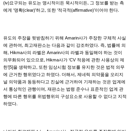
(iv)요구되는 유도는 명시적이든 묵시적이든,
그 정보를 받는 측
에게
‘
명확
(clear)’
하고
,
또한
‘
적극적
(affirmative)’
이어야 한다
.
유도의 주장을 뒷받침하기 위해 Amarin사가 주장한 구체적 사실
에 관하여,
최고재판소는 다음과 같이 강조하였다
.
즉
,
법률에 의
해
, Hikma사의 라벨은 Amarin사의 라벨과 동일해야 하는 것이
의무화되어 있으므로, Hikma사가 ‘CV
적응에 관한 사용상의 제
한
’
[5]
을 생략하고,
또한 임상시험 정보를 유지한 것은 법적 의무
에 근거한 행위였다고 하였다
.
더해서
,
제네릭 의약품을 오리지
널 의약품과 동등하다고 진실에 근거하여 기재하는 것은 업계에
서 통상적인 관행이며
,
재판소는 법령 준수나 표준적인 업계 관
행에 따른 행위를 위법행위의 구성요소로 사용할 수 없다고 지적
하였다
.