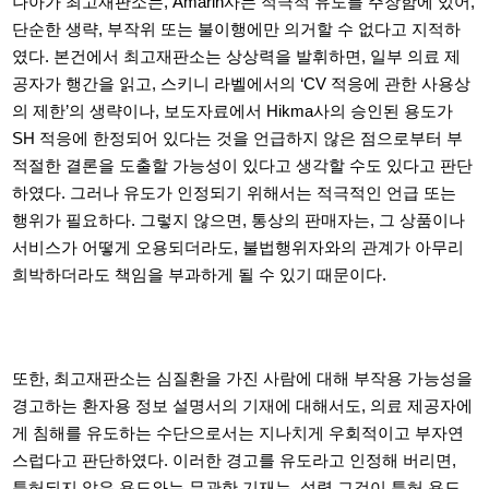
나아가 최고재판소는, Amarin사는 적극적 유도를 주장함에 있어,
단순한 생략
,
부작위 또는 불이행에만 의거할 수 없다고 지적하
였다
.
본건에서 최고재판소는 상상력을 발휘하면
,
일부 의료 제
공자가 행간을 읽고
,
스키니 라벨에서의
‘CV
적응에 관한 사용상
의 제한
’의 생략이나,
보도자료에서
Hikma사의 승인된 용도가
SH
적응에 한정되어 있다는 것을 언급하지 않은 점으로부터 부
적절한 결론을 도출할 가능성이 있다고 생각할 수도 있다고 판단
하였다
.
그러나 유도가 인정되기 위해서는 적극적인 언급 또는
행위가 필요하다
.
그렇지 않으면
,
통상의 판매자는
,
그 상품이나
서비스가 어떻게 오용되더라도
,
불법행위자와의 관계가 아무리
희박하더라도 책임을 부과하게 될 수 있기 때문이다
.
또한,
최고재판소는 심질환을 가진 사람에 대해 부작용 가능성을
경고하는 환자용 정보 설명서의 기재에 대해서도
,
의료 제공자에
게 침해를 유도하는 수단으로서는 지나치게 우회적이고 부자연
스럽다고 판단하였다
.
이러한 경고를 유도라고 인정해 버리면
,
특허되지 않은 용도와는 무관한
기재는, 설령 그것이 특허 용도