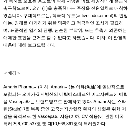
가 특허로 보호된 용도로의 약제 처방을 의료 제공자에게 은근히
촉구함으로써
,
요건
(iii)
을 충족한다는 주장을 전원일치로 배척하
였습니다
.
구체적으로는
,
적극적 유도
(active inducement)
의 인정
에는
,
침해를 야기하기 위한 명확하고 적극적인 조치가 필요하
며
,
표준적인 업계의 관행
,
단순한 부작위
,
또는 추측에 의존하는
애매한 표현을 근거로 할 수 없다고 하였습니다
.
이하
,
이 판결의
내용에 대해 보고드립니다
.
＜배경＞
Amarin Pharma
사
(
이하
, Amarin
사
)
는 어유
(
魚油
)
에 일반적으로
포함되는 오메가
-3
지방산의 에틸에스테르인 이코사펜트산 에틸
을
Vascepa
라는 브랜드명으로 판매하고 있다
. Amarin
사는 스타
[2]
틴
(Statin)
을 복용 중인 고중성지방혈증 환자의 심혈관 위험 저
감을 목적으로 한 Vascepa
의 사용
(
이하
, CV 적응)
에 관한 미국
특허 제
9,700,537
호 및 제
10,568,861
호의 특허권자다
.