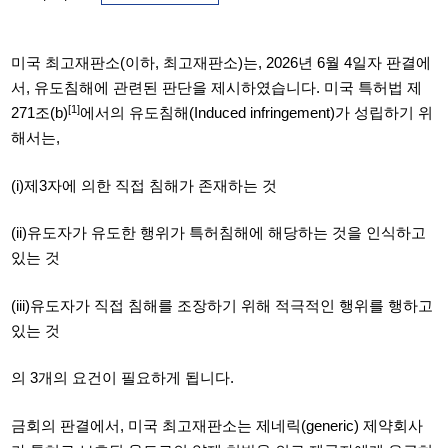
미국 최고재판소(
이하
,
최고재판소
)
는
, 2026
년
6
월
4
일자 판결에
서
,
유도침해에 관련된 판단을 제시하였습니다
.
미국 특허법 제
[1]
271
조
(b)
에서의 유도침해
(Induced infringement)
가 성립하기 위
해서는
,
(i)
제
3
자에 의한 직접 침해가 존재하는 것
(ii)
유도자가 유도한 행위가 특허침해에 해당하는 것을 인식하고
있는 것
(iii)
유도자가 직접 침해를 조장하기 위해 적극적인 행위를 행하고
있는 것
의 3
개의 요건이 필요하게 됩니다
.
금회의 판결에서,
미국 최고재판소는 제네릭
(generic)
제약회사