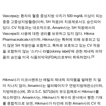
Vascepa
는 환자의 혈중 중성지방 수치가
500 mg/dL
이상이 되는
중증 고중성지방혈증
(
이하
, SH
적응
)
의 치료제로서도 승인되어
있다
. CV
적응과는 대조적으로
, Amarin
사는
SH
적응에서의
Vascepa
의 사용에 대한 권리를 보유하고 있지 않다
. Hikma
Pharmaceuticals
사
(
이하
, Hikma
사
)
는 특허에 의해 보호되고 있
지 않은
SH
적응만을 포함하고
,
특허로 보호되고 있는
CV
적응
을 포함하지 않는
‘
스키니 라벨
(skinny label)’
에 관한 제네릭 의약
[3]
품의 승인을 미국 식품의약국
(FDA)
으로부터 취득하였다
.
Hikma
사가 이코사펜트산 에틸의 제네릭 의약품을 발매한 지 얼
마 지나지 않아
, Amarin
사는 델라웨어지구 연방지방재판소
(
이하
,
지방재판소
)
에
, 35 U.S.C. §271(b)
의 유도침해로서
Hikma
사를
제소하였다
. Amarin
사는
, Hikma
사가 복수의 문서에서 행한 기재
를 종합적으로 보면
, Hikma
사가 타인에 의한
Amarn
사의
CV
적