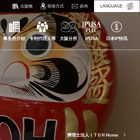
出版物
联络方式
咨询
LANGUAGE
事务所介绍
专利代理人等
大阪分所
IPUSA
日本IP快讯
辨理士法人
ＩＴＯＨ
Home