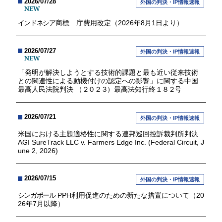
2026/07/28
外国の判決・IP情報速報
NEW
インドネシア
商標 庁費用改定（2026年8月1日より）
2026/07/27
外国の判決・IP情報速報
NEW
「発明が解決しようとする技術的課題と最も近い従来技術
との関連性による動機付けの認定への影響」に関する中国
最高人民法院判決 （
２０２３
）最高法知行終
１８２
号
2026/07/21
外国の判決・IP情報速報
米国における主題適格性に関する連邦巡回控訴裁判所判決
AGI SureTrack LLC v. Farmers Edge Inc. (Federal Circuit, J
une 2, 2026)
2026/07/15
外国の判決・IP情報速報
シンガポール
PPH利用促進のための新たな措置について（20
26年7月以降）