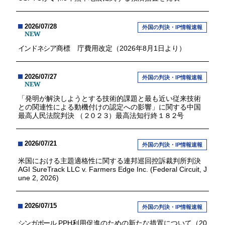
2026/07/28
外国の判決・IP情報速報
NEW
インドネシア
商標 庁費用改定（2026年8月1日より）
2026/07/27
外国の判決・IP情報速報
NEW
「発明が解決しようとする技術的課題と最も近い従来技術
との関連性による動機付けの認定への影響」に関する中国
最高人民法院判決 （
２０２３
）最高法知行終
１８２
号
2026/07/21
外国の判決・IP情報速報
米国における主題適格性に関する連邦巡回控訴裁判所判決
AGI SureTrack LLC v. Farmers Edge Inc. (Federal Circuit, J
une 2, 2026)
2026/07/15
外国の判決・IP情報速報
シンガポール
PPH利用促進のための新たな措置について（20