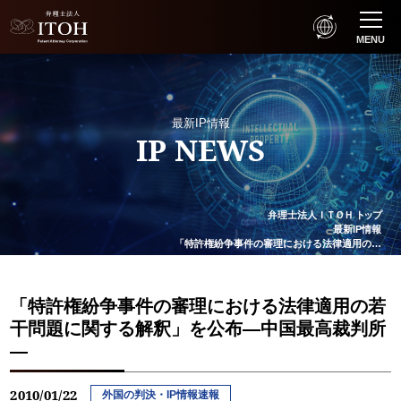
MENU
最新IP情報
IP NEWS
弁理士法人
ＩＴＯＨ
トップ
最新IP情報
「特許権紛争事件の審理における法律適用の…
「特許権紛争事件の審理における法律適用の若
干問題に関する解釈」を公布―中国最高裁判所
―
2010/01/22
外国の判決・IP情報速報