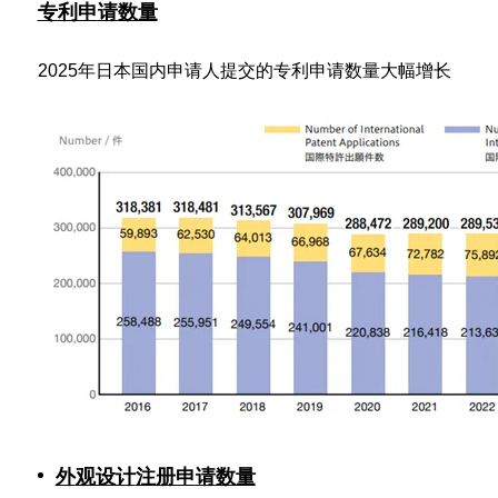
专
利申
请
数量
2025年日本国内申请人提交的专利申请数量大幅增长
外
观设计
注册申
请
数量