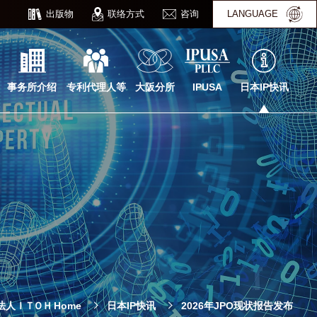
出版物
联络方式
咨询
LANGUAGE
事务所介绍
专利代理人等
大阪分所
IPUSA
日本IP快讯
法人
ＩＴＯＨ
Home
日本IP快讯
2026年JPO现状报告发布