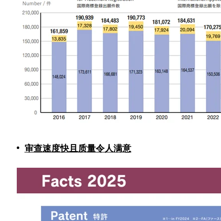
审查
速度快且
质
量令人
满
意