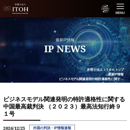
MENU
最新IP情報
IP NEWS
弁理士法人
ＩＴＯＨ
トップ
最新IP情報
ビジネスモデル
関連発明の特許適格性に関す…
ビジネスモデル関連発明の特許適格性に関する
中国最高裁判決 （２０２３）最高法知行終９
１号
2024/12/25
外国の判決・IP情報速報