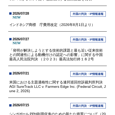
2026/07/28
外国の判決・IP情報速報
NEW
インドネシア
商標 庁費用改定（2026年8月1日より）
2026/07/27
外国の判決・IP情報速報
NEW
「発明が解決しようとする技術的課題と最も近い従来技術
との関連性による動機付けの認定への影響」に関する中国
最高人民法院判決 （
２０２３
）最高法知行終
１８２
号
2026/07/21
外国の判決・IP情報速報
米国における主題適格性に関する連邦巡回控訴裁判所判決
AGI SureTrack LLC v. Farmers Edge Inc. (Federal Circuit, J
une 2, 2026)
2026/07/15
外国の判決・IP情報速報
シンガポール
PPH利用促進のための新たな措置について（20