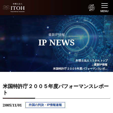
MENU
最新IP情報
IP NEWS
弁理士法人
ＩＴＯＨ
トップ
最新IP情報
米国特許庁
２００５
年度
パフォーマンスレポ
…
米国特許庁２００５年度パフォーマンスレポー
ト
2005/11/01
外国の判決・IP情報速報