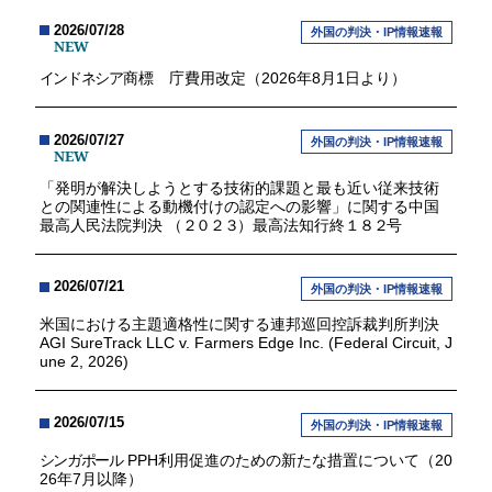
2026/07/28
外国の判決・IP情報速報
NEW
インドネシア
商標 庁費用改定（2026年8月1日より）
2026/07/27
外国の判決・IP情報速報
NEW
「発明が解決しようとする技術的課題と最も近い従来技術
との関連性による動機付けの認定への影響」に関する中国
最高人民法院判決 （
２０２３
）最高法知行終
１８２
号
2026/07/21
外国の判決・IP情報速報
米国における主題適格性に関する連邦巡回控訴裁判所判決
AGI SureTrack LLC v. Farmers Edge Inc. (Federal Circuit, J
une 2, 2026)
2026/07/15
外国の判決・IP情報速報
シンガポール
PPH利用促進のための新たな措置について（20
26年7月以降）