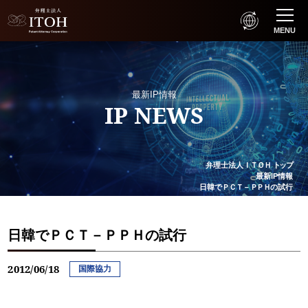
MENU
最新IP情報
IP NEWS
弁理士法人
ＩＴＯＨ
トップ
最新IP情報
日韓で
ＰＣＴ
－
ＰＰＨ
の試行
日韓でＰＣＴ－ＰＰＨの試行
2012/06/18
国際協力