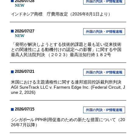
2026/07/28
外国の判決・IP情報速報
NEW
インドネシア
商標 庁費用改定（2026年8月1日より）
2026/07/27
外国の判決・IP情報速報
NEW
「発明が解決しようとする技術的課題と最も近い従来技術
との関連性による動機付けの認定への影響」に関する中国
最高人民法院判決 （
２０２３
）最高法知行終
１８２
号
2026/07/21
外国の判決・IP情報速報
米国における主題適格性に関する連邦巡回控訴裁判所判決
AGI SureTrack LLC v. Farmers Edge Inc. (Federal Circuit, J
une 2, 2026)
2026/07/15
外国の判決・IP情報速報
シンガポール
PPH利用促進のための新たな措置について（20
26年7月以降）