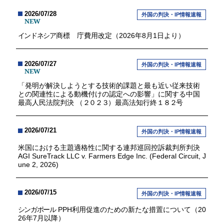
2026/07/28
外国の判決・IP情報速報
NEW
インドネシア
商標 庁費用改定（2026年8月1日より）
2026/07/27
外国の判決・IP情報速報
NEW
「発明が解決しようとする技術的課題と最も近い従来技術
との関連性による動機付けの認定への影響」に関する中国
最高人民法院判決 （
２０２３
）最高法知行終
１８２
号
2026/07/21
外国の判決・IP情報速報
米国における主題適格性に関する連邦巡回控訴裁判所判決
AGI SureTrack LLC v. Farmers Edge Inc. (Federal Circuit, J
une 2, 2026)
2026/07/15
外国の判決・IP情報速報
シンガポール
PPH利用促進のための新たな措置について（20
26年7月以降）