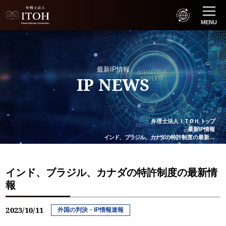
MENU
最新IP情報
IP NEWS
弁理士法人
ＩＴＯＨ
トップ
最新IP情報
インド
、
ブラジル
、
カナダ
の特許制度の最新…
インド、ブラジル、カナダの特許制度の最新情
報
2023/10/11
外国の判決・IP情報速報