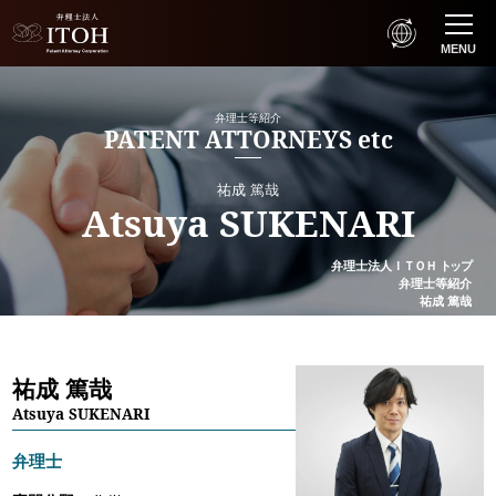
MENU
弁理士等紹介
PATENT ATTORNEYS etc
祐成 篤哉
Atsuya SUKENARI
弁理士法人
ＩＴＯＨ
トップ
弁理士等紹介
祐成 篤哉
祐成 篤哉
Atsuya SUKENARI
弁理士