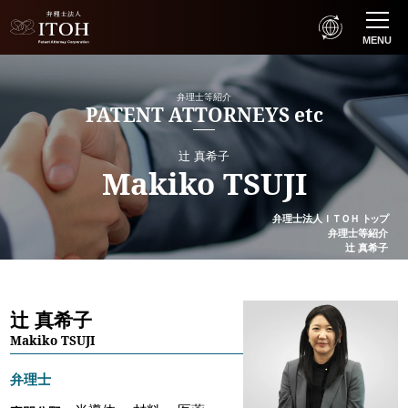
MENU
弁理士等紹介
PATENT ATTORNEYS etc
辻 真希子
Makiko TSUJI
弁理士法人
ＩＴＯＨ
トップ
弁理士等紹介
辻 真希子
辻 真希子
Makiko TSUJI
弁理士