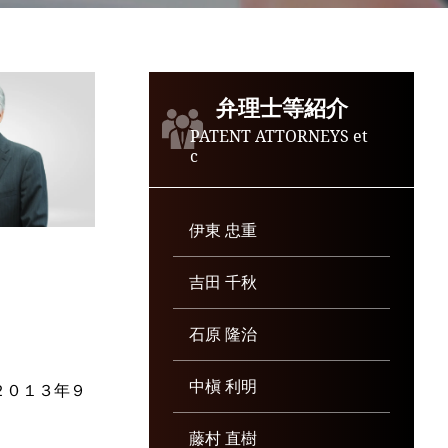
弁理士等紹介
PATENT ATTORNEYS et
c
伊東 忠重
吉田 千秋
石原 隆治
中槇 利明
２０１３年９
藤村 直樹