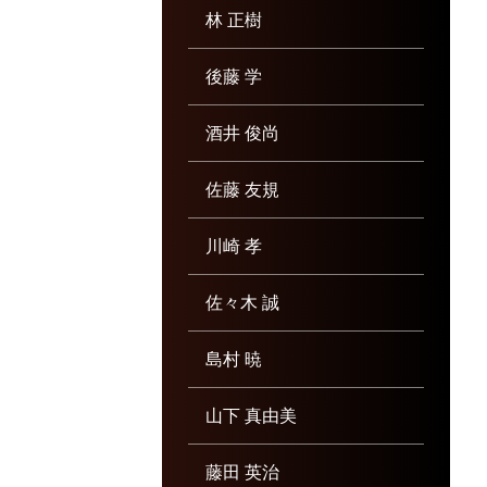
林 正樹
後藤 学
酒井 俊尚
佐藤 友規
川崎 孝
佐々木 誠
島村 暁
山下 真由美
藤田 英治