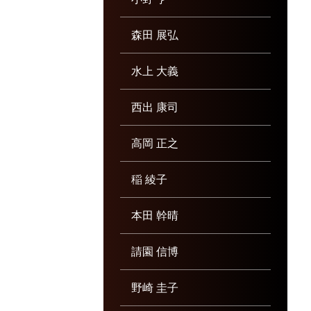
森田 展弘
水上 大義
西出 康司
高岡 正之
稲 綾子
本田 幹晴
請園 信博
野崎 圭子