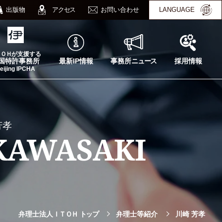
出版物
アクセス
お問い合わせ
LANGUAGE
ＴＯＨ
が支援する
最新IP情報
事務所
ニュース
採用情報
国特許事務所
eijing IPCHA
芳孝
 KAWASAKI
弁理士法人
ＩＴＯＨ
トップ
弁理士等紹介
川崎 芳孝