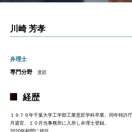
川崎 芳孝
弁理士
専門分野
意匠
経歴
１９７９年千葉大学工学部工業意匠学科卒業。同年特許庁
月退官、１０月当事務所に入所し弁理士登録。
2020年顧問に就任。