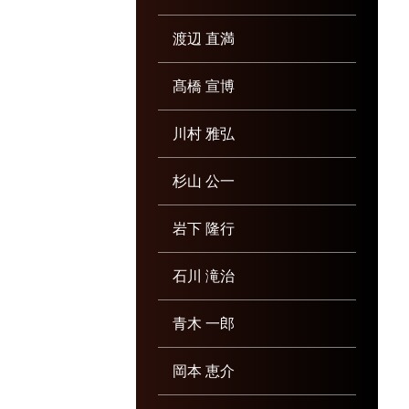
渡辺 直満
髙橋 宣博
川村 雅弘
杉山 公一
岩下 隆行
石川 滝治
青木 一郎
岡本 恵介