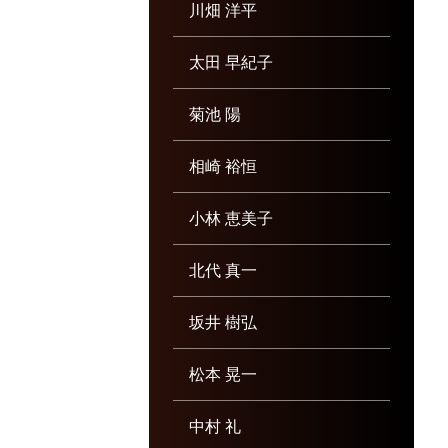
川畑 洋平
太田 早紀子
菊池 陽
相崎 裕恒
小林 恵美子
北代 真一
坂井 樹弘
松本 晃一
中村 礼