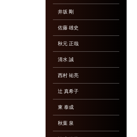
井坂 剛
佐藤 雄史
秋元 正哉
清水 誠
西村 祐亮
辻 真希子
東 泰成
秋葉 泉