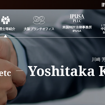
Ｉ
米国特許法律事務所
理士等紹介
大阪
ブランチオフィス
中
IPUSA
B
川崎 
Yoshitaka
etc