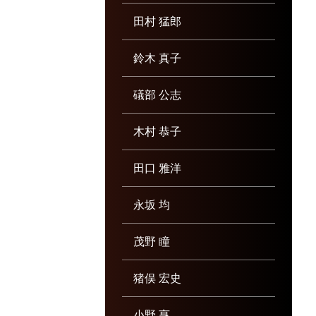
田村 猛郎
鈴木 真子
礒部 公志
木村 恭子
田口 雅洋
永坂 均
茂野 瞳
猪俣 宏史
小野 亨