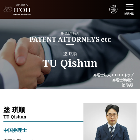
MENU
弁理士等紹介
PATENT ATTORNEYS etc
塗 琪順
TU Qishun
弁理士法人
ＩＴＯＨ
トップ
弁理士等紹介
塗 琪順
塗 琪順
TU Qishun
中国弁理士