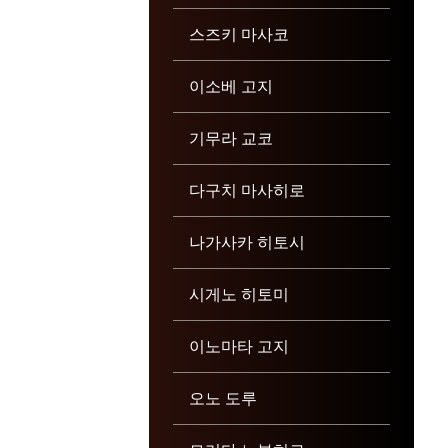
스즈키 마사코
이소베 고지
기무라 교코
다구치 마사히로
나가사카 히토시
시게노 히토미
이노마타 고지
오노 도루