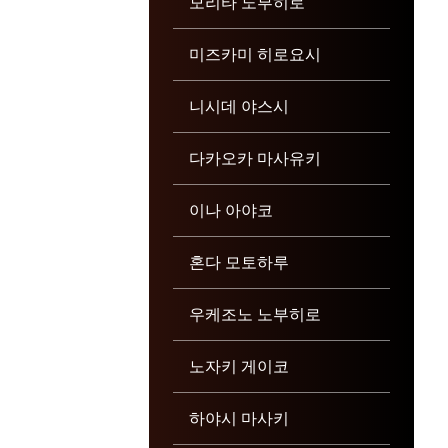
모리타 노부히로
미즈카미 히로요시
니시데 야스시
다카오카 마사유키
이나 아야코
혼다 모토하루
우케조노 노부히로
노자키 게이코
하야시 마사키