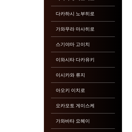
다카하시 노부히로
가와무라 마사히로
스기야마 고이치
이와시타 다카유키
이시카와 류지
아오키 이치로
오카모토 게이스케
가와바타 요헤이