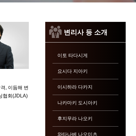
변리사 등 소개
이토 타다시게
요시다 지아키
이시하라 다카지
격, 이듬해 변
협회(JDLA)
나카마키 도시아키
후지무라 나오키
와타나베 나오미츠