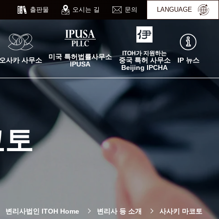
출판물
오시는 길
문의
LANGUAGE
ITOH가 지원하는
미국 특허법률사무소
오사카 사무소
IP 뉴스
중국 특허 사무소
IPUSA
Beijing IPCHA
코토
변리사법인 ITOH Home
변리사 등 소개
사사키 마코토